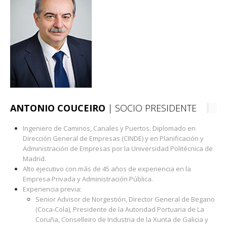
ANTONIO COUCEIRO
| SOCIO PRESIDENTE
Ingeniero de Caminos, Canales y Puertos. Diplomado en
Dirección General de Empresas (CINDE) y en Planificación y
Administración de Empresas por la Universidad Politécnica de
Madrid.
Alto ejecutivo con más de 45 años de experiencia en la
Empresa Privada y Administración Pública.
Experiencia previa:
Senior Advisor de Norgestión, Director General de Begano
(Coca-Cola), Presidente de la Autoridad Portuaria de La
Coruña, Conselleiro de Industria de la Xunta de Galicia y